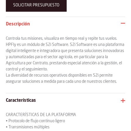
Por favor, deja este campo vacío.
Por favor, deja este campo vacío.
Descripción
Controla tus misiones, visualiza en tiempo real y repite tus vuelos.
HPFly es un módulo de S2i Software. S2i Software es una plataforma
digital inteligente e integradora que presenta soluciones innovadoras
y automatizadas para el sector agrícola, en particular para la
Agricultura por Contrato, prestando especial atención a la gestión, el
control y el seguimiento.
La diversidad de recursos operativos disponibles en S2i permite
asegurar soluciones a medida para cada uno de nuestros clientes.
Características
CARACTERÍSTICAS DE LA PLATAFORMA
• Protocolo de flujo continuo ligero
• Transmisiones múltiples