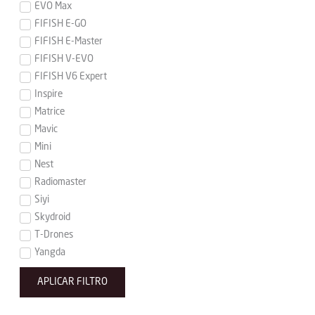
EVO Max
FIFISH E-GO
FIFISH E-Master
FIFISH V-EVO
FIFISH V6 Expert
Inspire
Matrice
Mavic
Mini
Nest
Radiomaster
Siyi
Skydroid
T-Drones
Yangda
APLICAR FILTRO