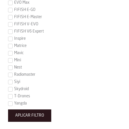
EVO Max
FIFISH E-GO
FIFISH E-Master
FIFISH V-EVO
FIFISH V6 Expert
Inspire
Matrice
Mavic
Mini
Nest
Radiomaster
Siyi
Skydroid
T-Drones
Yangda
APLICAR FILTRO