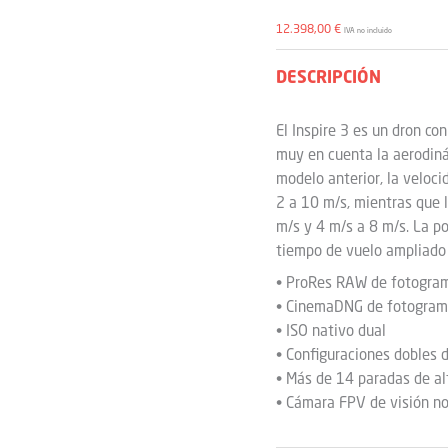
12.398,00
€
IVA no incluido
DESCRIPCIÓN
El Inspire 3 es un dron c
muy en cuenta la aerodinám
modelo anterior, la veloc
2 a 10 m/s, mientras que 
m/s y 4 m/s a 8 m/s. La po
tiempo de vuelo ampliado
• ProRes RAW de fotogra
• CinemaDNG de fotogram
• ISO nativo dual
• Configuraciones dobles 
• Más de 14 paradas de al
• Cámara FPV de visión no