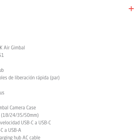
 Air Gimbal
51
ub
bles de liberación rápida (par)
lus
mbal Camera Case
os (18/24/35/50mm)
 velocidad USB-C a USB-C
-C a USB-A
arging hub AC cable