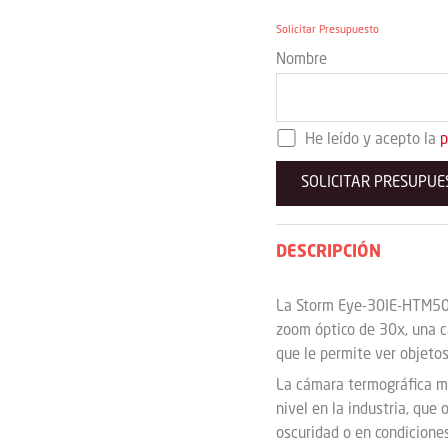
Solicitar Presupuesto
Nombre
He leído y acepto la
p
Por favor, deja este campo
Por favor, deja este campo
DESCRIPCIÓN
La Storm Eye-30IE-HTM50 
zoom óptico de 30x, una 
que le permite ver objetos
La cámara termográfica m
nivel en la industria, que
oscuridad o en condiciones