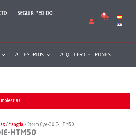
CTO
SEGUIR PEDIDO
ACCESORIOS
ALQUILER DE DRONES
 molestias.
ras
/
Yangda
/ Storm Eye-30IE-HTM50
0IE-HTM50