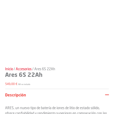
Inicio
/
Accesorios
/ Ares 6S 22Ah
Ares 6S 22Ah
549,00
€
IVA no incluido
Descripción
ARES, un nuevo tipo de batería de iones de litio de estado sólido,
ofrece confiabilidad y rendimiento superiores en comparación con las