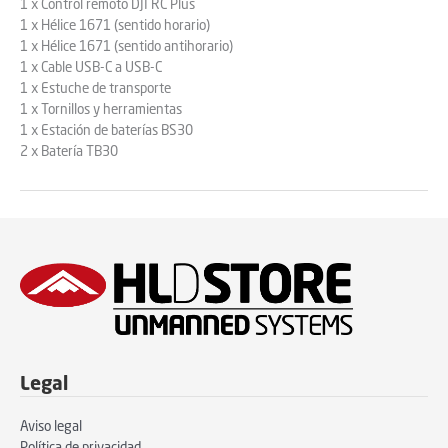
1 x Control remoto DJI RC Plus
1 x Hélice 1671 (sentido horario)
1 x Hélice 1671 (sentido antihorario)
1 x Cable USB-C a USB-C
1 x Estuche de transporte
1 x Tornillos y herramientas
1 x Estación de baterías BS30
2 x Batería TB30
Legal
Aviso legal