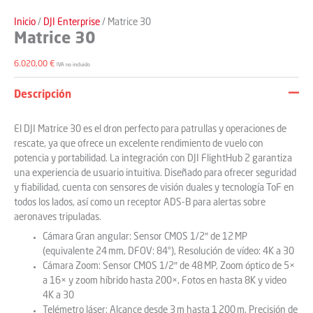
Inicio
/
DJI Enterprise
/ Matrice 30
Matrice 30
6.020,00
€
IVA no incluido
Descripción
El DJI Matrice 30 es el dron perfecto para patrullas y operaciones de
rescate, ya que ofrece un excelente rendimiento de vuelo con
potencia y portabilidad. La integración con DJI FlightHub 2 garantiza
una experiencia de usuario intuitiva. Diseñado para ofrecer seguridad
y fiabilidad, cuenta con sensores de visión duales y tecnología ToF en
todos los lados, así como un receptor ADS-B para alertas sobre
aeronaves tripuladas.
Cámara Gran angular: Sensor CMOS 1/2″ de 12 MP
(equivalente 24 mm, DFOV: 84°), Resolución de vídeo: 4K a 30
Cámara Zoom: Sensor CMOS 1/2″ de 48 MP, Zoom óptico de 5×
a 16× y zoom híbrido hasta 200×, Fotos en hasta 8K y video
4K a 30
Telémetro láser: Alcance desde 3 m hasta 1 200 m, Precisión de